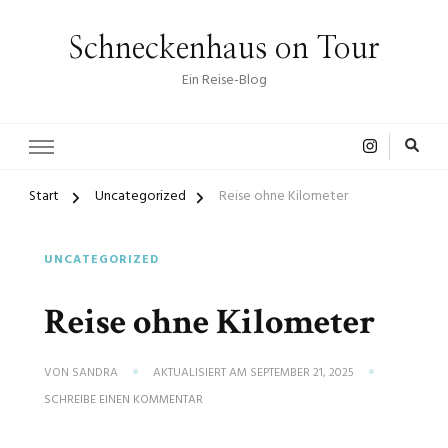
Schneckenhaus on Tour
Ein Reise-Blog
Start
Uncategorized
Reise ohne Kilometer
UNCATEGORIZED
Reise ohne Kilometer
VON
SANDRA
AKTUALISIERT AM
SEPTEMBER 21, 2025
ZU
SCHREIBE EINEN KOMMENTAR
REISE
OHNE