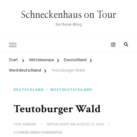
Schneckenhaus on Tour
Ein Reise-Blog
Start
Mitteleuropa
Deutschland
Westdeutschland
Teutoburger Wald
DEUTSCHLAND
WESTDEUTSCHLAND
Teutoburger Wald
VON
SANDRA
AKTUALISIERT AM
AUGUST 21, 2024
ZU
SCHREIBE EINEN KOMMENTAR